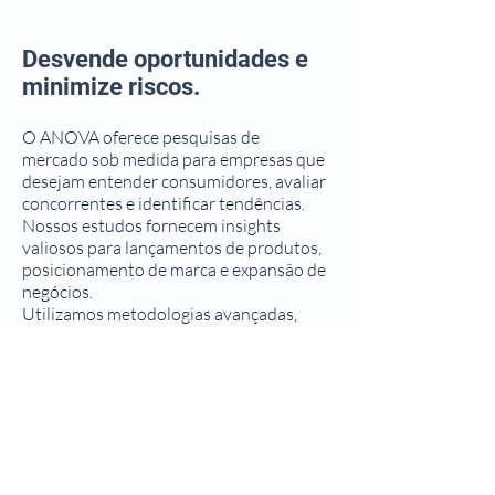
Desvende oportunidades e
minimize riscos.
O ANOVA oferece pesquisas de
mercado sob medida para empresas que
desejam entender consumidores, avaliar
concorrentes e identificar tendências.
Nossos estudos fornecem insights
valiosos para lançamentos de produtos,
posicionamento de marca e expansão de
negócios.
Utilizamos metodologias avançadas,
como análise de dados secundários,
entrevistas em profundidade e surveys
segmentados, para entregar
informações estratégicas que
impulsionam resultados. Transforme
incertezas em vantagem competitiva!