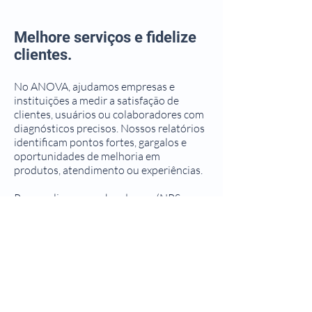
Melhore serviços e fidelize
clientes.
No ANOVA, ajudamos empresas e
instituições a medir a satisfação de
clientes, usuários ou colaboradores com
diagnósticos precisos. Nossos relatórios
identificam pontos fortes, gargalos e
oportunidades de melhoria em
produtos, atendimento ou experiências.
Personalizamos a abordagem (NPS,
surveys ou grupos focais) para cada
contexto, gerando ações práticas que
elevam a qualidade e a reputação da sua
marca. Satisfação mensurada é
crescimento garantido!