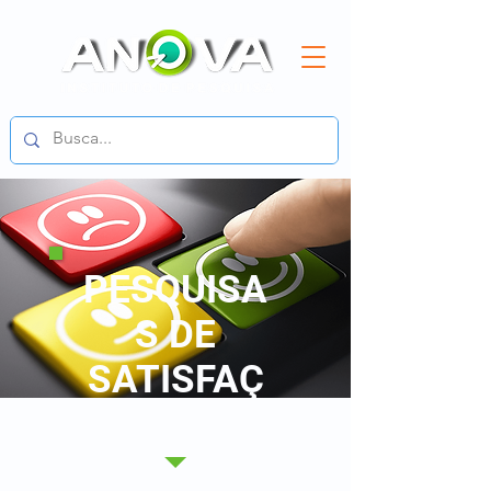
PESQUISA
S DE
SATISFAÇ
ÃO